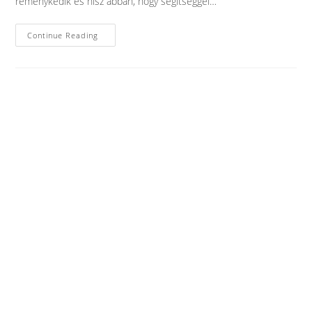
reménykedik és hisz abban, hogy segítséggel…
Kedves
Continue Reading
Látogató!