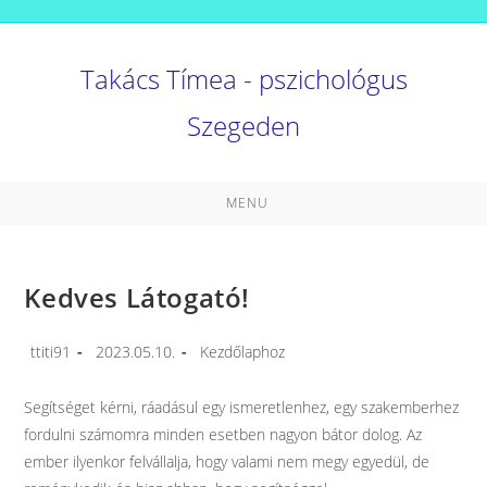
Skip
to
content
Takács Tímea - pszichológus
Szegeden
MENU
Kedves Látogató!
Post
Post
Post
ttiti91
2023.05.10.
Kezdőlaphoz
author:
published:
category:
Segítséget kérni, ráadásul egy ismeretlenhez, egy szakemberhez
fordulni számomra minden esetben nagyon bátor dolog. Az
ember ilyenkor felvállalja, hogy valami nem megy egyedül, de